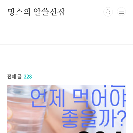
본문 바로가기
밍스의 알쓸신잡
전체 글
228