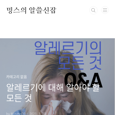
본문 바로가기
밍스의 알쓸신잡
카테고리 없음
알레르기에 대해 알아야 할
모든 것
by Mingss00
2021. 3. 23.